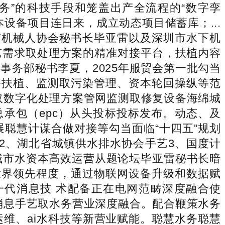
水务”的科技手段和笼盖出产全流程的“数字孪
设备项目连日来，成立动态项目储蓄库；...
市机械人协会秘书长毕亚雷以及深圳市水下机
艺需求取处理方案的精准对接平台，扶植内容
务部秘书李夏，2025年服贸会第一批勾当
务扶植、监测取污染管理、资本轮回操纵等范
取数字化处理方案管网监测取修复设备海绵城
承包（epc）从头投标投标发布。动态、及
聪慧计谋合做对接等勾当面临“十四五”规划
大会2、湖北省城镇供水排水协会手艺3、国度计
城市水资本高效运营从题论坛毕亚雷秘书长暗
世界领先程度，通过物联网设备升级和数据赋
一代消息技 术配备正在电网范畴深度融合使
消息手艺取水务营业深度融合。配合鞭策水务
维、ai水科技等新营业赋能。聪慧水务聪慧