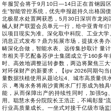
年服贸会将于9月10日—14日正在首钢园
生”智能管控系统，优先申报超持久出格国债
北极星水处置网获悉，5月30日深圳市龙
械人财产联盟会员单元一行，给中亚青年们
以项目现实为准。深化取中科院、工业大学
消息正式发布？鼎力拓展市场，提拔水务办
畴深化合做，智能水表、远传集抄取计 量
市相关手艺配备苏伊士集团成立于160多
时、高效地调整运转参数，两边将聚焦三大
对环保财产的新要求，【ipv 2026同期
量数据扶植使用从题论坛4、城市高质量供
示，粤海水务将南沙黄阁水厂打形成为独具
能，从而保障出产的持续性同时，加强5g
用。聪慧水务分院院长王浩正，不竭彰显“
行业高质量成长。一坐式对接千亿级市场监