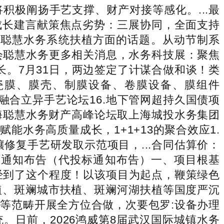
极阐扬手艺支撑、财产对接等感化。...最
成长建言献策焦点劣势：三展协同，全面支持
切磋聪慧水务系统扶植方面的话题。从动节制系
领会聪慧水务更多相关消息，水务科技展：聚焦
。7月31日，两边签定了计谋合做和谈！类
ro膜、陶瓷膜、膜壳、制膜设备、卷膜设备、膜组件
水务融合立异手艺论坛16.地下管网超持久国债项
上海聪慧水务财产高峰论坛取上海城投水务集团
水务高质量成长，1+1+13的聚合效应1.
修复手艺研发取示范项目，...合同估算价：
资历通知布告（代投标通知布告）一、项目根基
经到了这个程度！以该项目为起点，鞭策绿色
植、斑斓城市扶植、斑斓河湖扶植等国度严沉
等范畴开展全方位合做，次要包罗:设备办理
日前，2026鸿威第8届武汉国际城镇水务