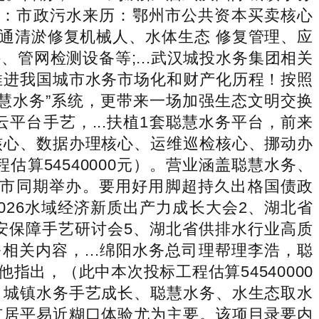
，类别：市政污水来历：鄂州市公共资本买卖核心
管道疏通清淤修复机械人、水体生态 修复管理、应
管网检测设备等;...武汉城投水务集团相关
推进我国城市水务市场化和财产化历程！按照
+聪慧水务”系统，更带来一场加强生态文明交换
云平台手艺，...扶植1套聪慧水务平台，前来
核心、数据办理核心、运维巡检核心、挪动办
估算54540000元）。营业涵盖聪慧水务、
青岛市同期举办。要用好用脚超持久出格国债政
2026水域经济新质出产力成长大会2、湖北省
安保障手艺研讨会5、湖北省供排水行业高质
关内容，...绵阳水务总司理帮理李浩，聪
指出，（此中本次投标工程估算54540000
、城镇水务手艺成长、聪慧水务、水生态取水
市居平易近糊口体验尤为主要。该项目录要内