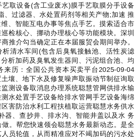
手艺取设备(含工业废水)膜手艺取膜分手设备
脂、过滤器、水处置药剂等相关产物;加速 推
运维、智能互电办事等焦点手艺。摸索适合市
维巡检核心、挪动办理核心等功能模块。深圳
好商推介勾当确定正在本届服贸会期间举办。
淀池、分析清水车间(包含后臭氧接触池、活性炭滤
、分析加药及臭氧发生器间、污泥组合池、均
：全国公共资本买卖平台2025-09-04
处置土壤、地下水及修复噪声取振动节制征询取
质监测设备取消息办理系统聪慧管网供排水输
检测水处置手艺设备给排水管网手艺设备海绵
灌区害防治水利工程扶植取运营聪慧水务供水
补器、查抄井、排水沟、智能井盖以及水 务
合做。帮您快速领会聪慧水务最新动态。是全
手艺人员轮值，从而精准应对不竭加码的污水处