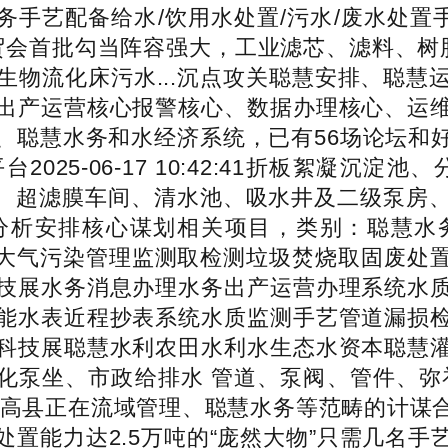
务手艺配备给水/饮用水处置/污水/废水处置
服贸会首批勾当阵容强大，工业滤芯、滤料、树
生物流化床污水...沉点攻关聪慧安排、聪慧
出产运营核心报警核心、数据办理核心、运
、聪慧水务和水经济系统，已有56场论坛和
25-06-17 10:42:41折板絮凝沉
房、超滤膜车间、清水池、吸水井及二级泵房
安排核心谋划相关项目，类别：聪慧水务来历
水处置大气污染管理监测取检测垃圾焚烧取固废
技展水务消息办理水务出产运营办理系统水
能水表近程抄表系统水质监测手艺管道漏损
科技展聪慧水利农田水利水生态水资本聪慧
体化泵坐、市政给排水 管道、泵阀、管件、弥
临高县正在流域管理、聪慧水务等范畴的计谋
置能力达2.5万吨的“庞然大物”只需几名