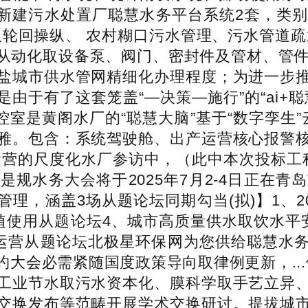
20263.新建污水处置厂聪慧水务平台系统2套
长高效水处置取轮回操纵、 农村糊口污水管理、污水
动化取设备泵、阀门、密封件及管材、管件、
盐城市供水管网精细化办理程度；为进一步
是由于有了这套笼盖“—决策—施行”的“ai
室是黄阁水厂的“聪慧大脑”基于“数字孪生”
雅。包含：系统驾驶舱、出产运营核心报警
运营的尺度化水厂参访中，（此中本次投标工程
规水务大会将于2025年7月2-4日正在
管理，涵盖3场从题论坛同期勾当(拟)】1、
植使用从题论坛4、城市高质量供水取饮水平
运营从题论坛北极星环保网为您供给聪慧水务相
会必需紧随国度政策导向取律例更新，...他
工业节水取污水资本化、膜科学取手艺立异
交换发布等范畴开展学术交换研讨。提拔城