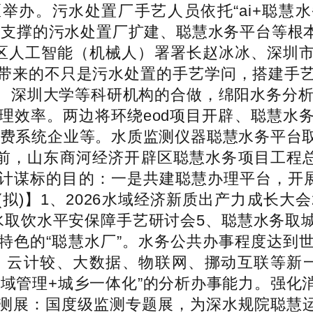
区举办。污水处置厂手艺人员依托“ai+聪慧
支撑的污水处置厂扩建、聪慧水务平台等根本
岗区人工智能（机械人）署署长赵冰冰、深圳
带来的不只是污水处置的手艺学问，搭建手
、深圳大学等科研机构的合做，绵阳水务分析事
理效率。两边将环绕eod项目开辟、聪慧水
计费系统企业等。水质监测仪器聪慧水务平台
年前，山东商河经济开辟区聪慧水务项目工程总
计谋标的目的：一是共建聪慧办理平台，开展
勾当(拟)】1、2026水域经济新质出产力成长
水取饮水平安保障手艺研讨会5、聪慧水务取
特色的“聪慧水厂”。水务公共办事程度达到
、云计较、大数据、物联网、挪动互联等新
流域管理+城乡一体化”的分析办事能力。强化
测展：国度级监测专题展，为深水规院聪慧运