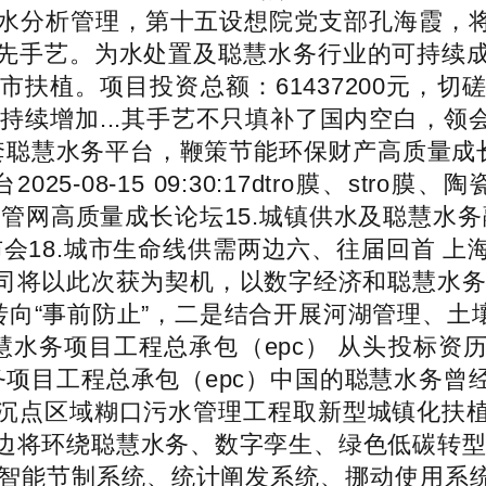
水分析管理，第十五设想院党支部孔海霞，将积
先手艺。为水处置及聪慧水务行业的可持续
扶植。项目投资总额：61437200元，
持续增加...其手艺不只填补了国内空白，
套聪慧水务平台，鞭策节能环保财产高质量成长
-08-15 09:30:17dtro膜、st
4.排水管网高质量成长论坛15.城镇供水及聪慧
布会18.城市生命线供需两边六、往届回首 
将以此次获为契机，以数字经济和聪慧水务赋能
转向“事前防止”，二是结合开展河湖管理、土壤
区聪慧水务项目工程总承包（epc） 从头投标
务项目工程总承包（epc）中国的聪慧水务曾
沉点区域糊口污水管理工程取新型城镇化扶
边将环绕聪慧水务、数字孪生、绿色低碳转型
智能节制系统、统计阐发系统、挪动使用系统。