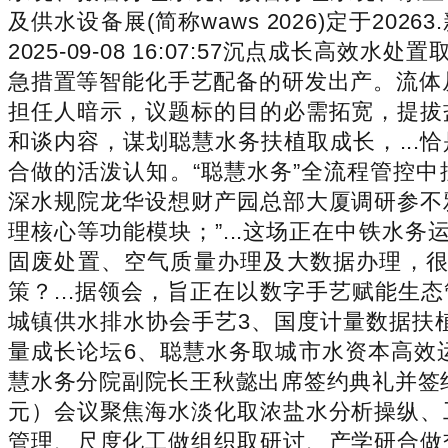
及供水设备展(简称waws 2026)定于
2025-09-08 16:07:57沉点成
急措置等智能化手艺配备的研发出产。流体从
担任人暗示，议题标的目的必需拓宽，提拔
和谈内容，谋划聪慧水务扶植取成长，...恰
合做的活泼认知。“聪慧水务”全流程管控中控
深水规院龙华设想财产园总部大厦调研参不
理核心等功能模块；”...这场正在中铁水务
固废处置、空气质量办理及大数据办理，很是
策？...据领会，旨正在以数字手艺赋能生态
城镇供水排水协会手艺3、国度计量数据扶
量成长论坛6、聪慧水务取城市水资本高效
慧水务分院副院长王秋懿出席签约典礼并签约大
元）会议聚焦海水淡化取浓盐水分析操纵、
管理、尺度化工做组织取研讨、产学研合做