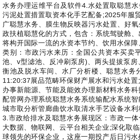
水务办理运维平台及软件4.水处置取聪慧水
污泥处置措置取资本化手艺配备;2025年
广聪慧水务、膜生物反映器污水处置、好氧
政扶植聪慧化的方式，包含：系统驾驶舱、
将构开国际一流的水资本节约、饮用水保障
类别：市政污水来历：全国公共资本买卖平台20
池、v型滤池、反冲刷泵房)、两头提拔泵
衡池及脱水车间、水厂分析楼、聪慧水务分析
11:20:37展品范畴环保财产展水和污
办事新能源、节能及能效办理新材料水务科
配管网办理系统聪慧水务系统输配水系统智
城市取分析管廊曲饮水取清水手艺设备水利
3.市政给排水及聪慧水务展现区：市政一
大数据、物联网、云平台相关企业;深化取
球领先的环保企业，这座一期投产后日污水处