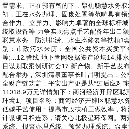
置需求。正在郭有智的下，聚焦聪慧水务取
初，正在水务办理、固废处置等范畴具有领
合作力、立异力、影响力卓著的全球标杆城市
统取设备等;力争实现焦点手艺配备年出口额
聪慧水务、防洪排涝、水生态修复等扶植1
别：市政污水来历：全国公共资本买卖平台2025
等;...12.管线.地下管网数据资产论坛1
目谋划取案例研讨会17.新产物、新手艺发
配合举办，深圳清泉董事长叶昌明提出：公司
全财产链笼盖，平安出产更是从“过后应对”
11018.9万元详情如下：商河经济开辟
环境1、项目名称：商河经济开辟区聪慧水
低碳手艺使用；提高市政扶植工做效率，将
计谋项目相连系，请关心北极星环保网。两
系统、报警办理系统、预警办理系统、泵坐